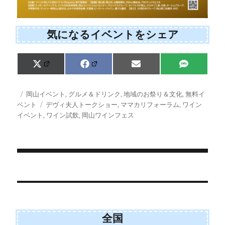
気になるイベントをシェア
Share
Share
Share
Share
X
F
E
S
on
on
on
on
(
a
m
M
T
c
a
S
w
e
i
投
カ
岡山イベント
,
グルメ＆ドリンク
,
地域のお祭り＆文化
,
無料イ
i
b
l
稿
テ
タ
ベント
デヴィ夫人トークショー
,
ママカリフォーラム
,
ワイン
t
o
日:
ゴ
グ
イベント
,
ワイン試飲
,
岡山ワインフェス
t
o
e
k
リ
r
ー
)
投
稿
ナ
ビ
全国