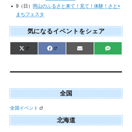
9（日）
岡山のふるさと来て！見て！体験！さと×
まちフェスタ
気になるイベントをシェア
Share
Share
Share
Share
X
F
E
S
on
on
on
on
(
a
m
M
T
c
a
S
w
e
i
i
b
l
t
o
t
o
e
k
r
全国
)
全国イベント
北海道