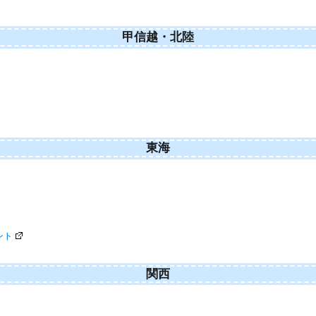
甲信越・北陸
東海
ント
関西