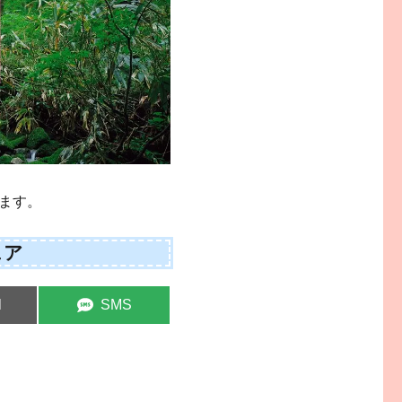
ます。
ェア
e
Share
l
SMS
on