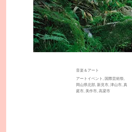
投
カ
音楽＆アート
稿
テ
タ
アートイベント
,
国際芸術祭
,
日:
ゴ
グ
岡山県北部
,
新見市
,
津山市
,
真
リ
庭市
,
美作市
,
高梁市
ー