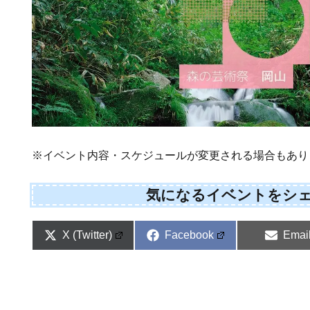
※イベント内容・スケジュールが変更される場合もあり
気になるイベントをシ
Share
Share
Shar
X (Twitter)
Facebook
Emai
on
on
on