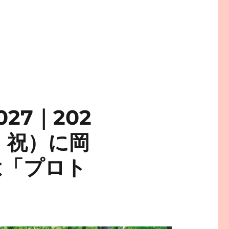
27｜202
火・祝）に岡
は「プロト