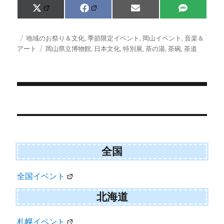
Share
Share
Share
Share
X
F
E
S
on
on
on
on
(
a
m
M
T
c
a
S
w
e
i
投
カ
地域のお祭り＆文化
,
季節限定イベント
,
岡山イベント
,
音楽＆
i
b
l
稿
テ
タ
アート
岡山県立博物館
,
日本文化
,
特別展
,
茶の湯
,
茶碗
,
茶道
t
o
日:
ゴ
グ
t
o
e
k
リ
r
ー
)
投
稿
ナ
ビ
全国
ゲ
全国イベント
ー
シ
北海道
ョ
札幌イベント