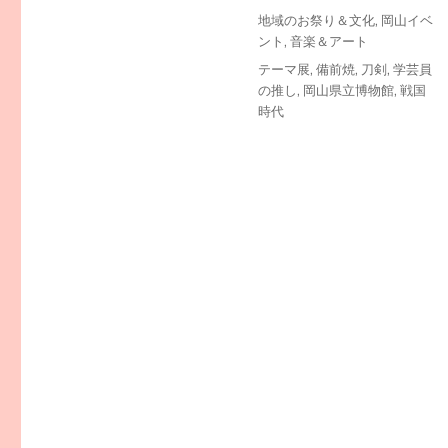
投
カ
地域のお祭り＆文化
,
岡山イベ
稿
テ
ント
,
音楽＆アート
日:
ゴ
タ
テーマ展
,
備前焼
,
刀剣
,
学芸員
リ
グ
の推し
,
岡山県立博物館
,
戦国
ー
時代