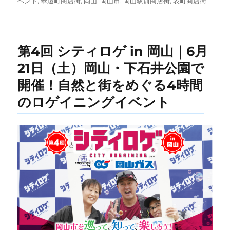
ベント
,
奉還町商店街
,
岡山
,
岡山市
,
岡山駅前商店街
,
表町商店街
リ
ー
第4回 シティロゲ in 岡山｜6月
21日（土）岡山・下石井公園で
開催！自然と街をめぐる4時間
のロゲイニングイベント