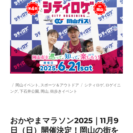
投
カ
タ
岡山イベント
,
スポーツ＆アウトドア
シティロゲ
,
ロゲイニ
稿
テ
グ
ング
,
下石井公園
,
岡山
,
街歩きイベント
日:
ゴ
リ
ー
おかやまマラソン2025｜11月9
日（日）開催決定！岡山の街を