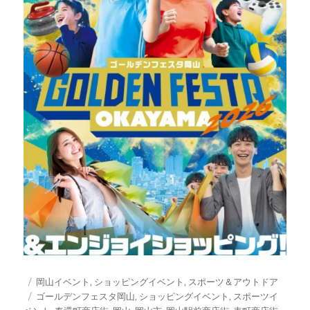
投
カ
岡山イベント
,
ショッピングイベント
,
スポーツ＆アウトドア
稿
テ
タ
ゴールデンフェスタ岡山
,
ショッピングイベント
,
スポーツイ
日:
ゴ
グ