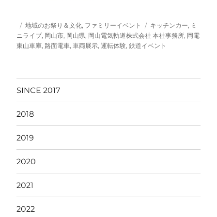
投
カ
タ
地域のお祭り＆文化
,
ファミリーイベント
キッチンカー
,
ミ
稿
テ
グ
ニライブ
,
岡山市
,
岡山県
,
岡山電気軌道株式会社 本社事務所
,
岡電
日:
ゴ
東山車庫
,
路面電車
,
車両展示
,
運転体験
,
鉄道イベント
リ
ー
SINCE 2017
2018
2019
2020
2021
2022